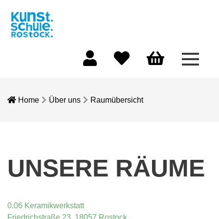
Menü 
Mein Konto
Merkliste
Warenkorb
Home
Über uns
Raumübersicht
UNSERE RÄUME
0.06 Keramikwerkstatt
Friedrichstraße 23, 18057 Rostock