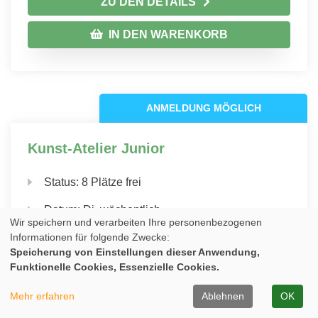
ZU DEN DETAILS
IN DEN WARENKORB
ANMELDUNG MÖGLICH
Kunst-Atelier Junior
Status:
8 Plätze frei
Datum:
Di, wöchentlich,
Wir speichern und verarbeiten Ihre personenbezogenen
Informationen für folgende Zwecke:
Uhrzeit:
17:00 - 18:30 Uhr
Speicherung von Einstellungen dieser Anwendung,
Ort:
1.07 AT1
Funktionelle Cookies, Essenzielle Cookies.
Kursgebühr:
43,00€/Monat f. Kinder
Mehr erfahren
Ablehnen
OK
28,00€/Monat f. Kinder mit BuT